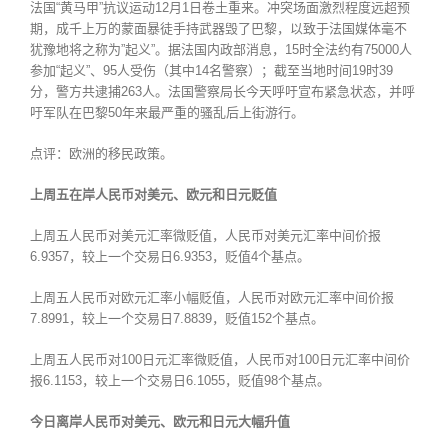
法国“黄马甲”抗议运动12月1日卷土重来。冲突场面激烈程度远超预
期，成千上万的蒙面暴徒手持武器毁了巴黎，以致于法国媒体毫不
犹豫地将之称为”起义”。据法国内政部消息，15时全法约有75000人
参加“起义”、95人受伤（其中14名警察）；截至当地时间19时39
分，警方共逮捕263人。法国警察局长今天呼吁宣布紧急状态，并呼
吁军队在巴黎50年来最严重的骚乱后上街游行。
点评：欧洲的移民政策。
上周五在岸人民币对美元、欧元和日元贬值
上周五人民币对美元汇率微贬值，人民币对美元汇率中间价报
6.9357，较上一个交易日6.9353，贬值4个基点。
上周五人民币对欧元汇率小幅贬值，人民币对欧元汇率中间价报
7.8991，较上一个交易日7.8839，贬值152个基点。
上周五人民币对100日元汇率微贬值，人民币对100日元汇率中间价
报6.1153，较上一个交易日6.1055，贬值98个基点。
今日
离
岸人民币
对美元、欧元和日元大幅升值