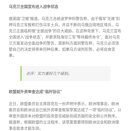
乌克兰全国宣布进入战争状态
据英国“卫报”报道，乌克兰总统波罗申科警告称，由于俄军“无故”扣
押乌克兰军舰和打伤乌军士兵，并且不断向乌俄边境地区增兵，乌
克兰正面临和俄“全面战争”的巨大威胁。在这种背景下，乌克兰宣布
全国进入“战争状态”，并要求陆海空三军“等待最终命令”，面对乌克
兰方面发动全面战争的警告，莫斯科方面则警告称，乌克兰必须清
楚自己的决定将带来何种后果，如果乌方误判形势，必将自食苦
果。
点评：实力差好几个级别。
欧盟就外资审查达成“临时协议”
近日，欧盟委员会主席容克在一份声明中表示，欧洲理事会、欧洲
委员会和欧洲议会已就外资审查框架草案达成了一项“临时协议”，以
审查外国资本对欧盟的投资是否威胁到成员国的安全和公共秩序。
报道称，根据欧盟的立法程序，该草案需要得到欧洲议会和欧洲理
事会批准才能生效。