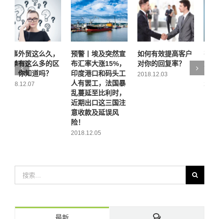
预警丨埃及突然宣
如何有效提高客户
有哪些看上去很高
布汇率大涨15%，
对你的回复率？
大上 实际很简单的
印度港口和码头工
PS技巧
2018.12.03
2
人有罢工，法国暴
2018.11.27
乱蔓延至比利时，
近期出口这三国注
意收款及延误风
险！
2018.12.05
最新