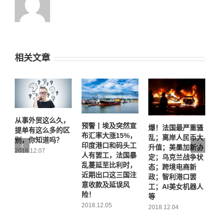
相关文章
从事外贸这么久，
预警丨埃及突然宣
如
爆！法国最严重骚
提单有这么多的区
布汇率大涨15%，
对
乱；离岸人民币大
别，你知道吗？
印度港口和码头工
升值；美墨加新协
20
2018.12.07
人有罢工，法国暴
定；乌克兰战争状
乱蔓延至比利时，
态；跨境电商新
近期出口这三国注
政；智利港口罢
意收款及延误风
工；AI美女机器人
险！
等
2018.12.05
2018.12.04