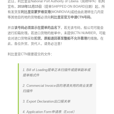
近日，利比里亚National Port Authority of Liberia（简称NPA）机构
宣布，
2018年11月15日
（提单SHIPPED ON BOARD日期）起，所
有发货至
利比里亚蒙罗维亚港
(MONROVIA)或经由此港转往几内亚
等其他目的地的货物都必须向
利比里亚官方申请CTN号码
。
并且
该号码必须显示在提单的品名下
，若无该号码，船公司可能会
进行扣箱处理。若进口货物的舱单中，未提供CTN NUMBER，可能
会对进口货物采取
扣货、原船退回甚至整船不允许靠港
的措施。在
此，各位外贸、货代人，请务必注意！
利比里亚CTN需要提交的文件：
1. Bill of Loading提单正本扫描件或提单副本或
提单格式件
2. Commercial Invoice目的港清关用的商业发票
扫描件
3. Export Declaration出口报关单
4. Application Form申请表（Excel）