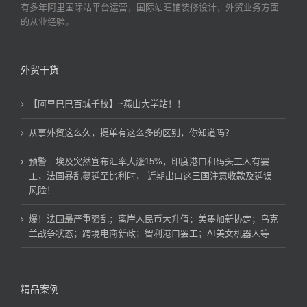
有多年阿里国际站平台运营，国际站旺铺装修设计，外贸业务方面
的从业经验。
外贸干货
【阿里巴巴百城千校】~燕山大学站！！
从事外贸这么久，提单有这么多的区别，你知道吗？
预警丨埃及突然宣布汇率大涨15%，印度港口和码头工人有罢
工，法国暴乱蔓延至比利时， 近期出口这三国注意收款及延误
风险！
爆！法国最严重骚乱；离岸人民币大升值；美墨加新协定；乌克
兰战争状态；跨境电商新政；智利港口罢工；AI美女机器人等
精品案例