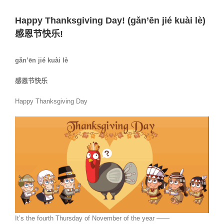
Happy Thanksgiving Day! (gǎn’ēn jié kuài lè)
感恩节快乐!
gǎn’ēn jié kuài lè
感恩节快乐
Happy Thanksgiving Day
It’s the fourth Thursday of November of the year ——